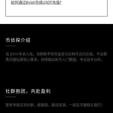
如何通过Bybit完成USDT充值?
币侦探介绍
自 2013 年末入局，深耕数字货币投资与比特币合约交易。平台聚
焦币圈玩家核心需求，持续输出新手入门教程、专业技术分析。
社群抱团，共赴盈利
更有专属交流社群，能聊盘、能找资源，一起在币圈稳扎稳打！