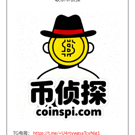
TG电报：
https://t.me/+U4rtywgsaTcyNjg1