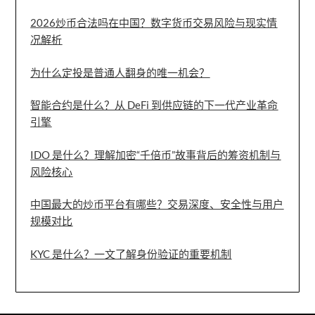
2026炒币合法吗在中国？数字货币交易风险与现实情
况解析
为什么定投是普通人翻身的唯一机会？
智能合约是什么？从 DeFi 到供应链的下一代产业革命
引擎
IDO 是什么？理解加密“千倍币”故事背后的筹资机制与
风险核心
中国最大的炒币平台有哪些？交易深度、安全性与用户
规模对比
KYC 是什么？一文了解身份验证的重要机制