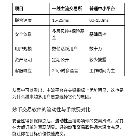
项目
一线主流交易所
普通中小平台
撮合速度
15-25ms
80-150ms
多层风控+保险基
安全体系
基础风控
金
用户规模
数亿活跃用户
数十万
资产证明
定期公开
较少披露
客服响应
24小时多语言
工作时间为主
从表中可以看出，主流平台在关键指标上优势明显，这也是
为什么越来越多用户愿意选择它们的原因。
炒币交易软件的流动性与手续费对比
安全性得到保障之后，
流动性
直接影响你的交易滑点，尤其
在大额订单时表现明显。好的
炒币交易软件
通常深度充足，
能让你在目标价位快速成交。