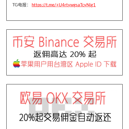
TG电报：
https://t.me/+U4rtywgsaTcyNjg1