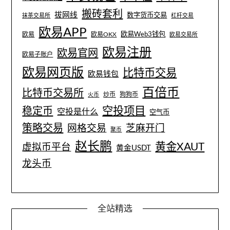
搬砖套利
拔网线
数字货币交易
抹茶交易所
杠杆交易
欧易APP
欧易Web3钱包
欧易
欧易OKX
欧易交易所
欧易注册
欧易官网
欧易子账户
欧易网页版
比特币交易
欧易钱包
百倍币
比特币交易所
炒币
狗狗币
火币
空投项目
稳定币
空投是什么
空气币
策略交易
网格交易
芝麻开门
聚币
赵长鹏
黄金XAUT
虚拟币平台
黄金USDT
龙头币
全站精选