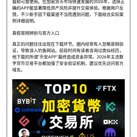
载和可靠使用。在加密货币市场快速发展的2026年，选择正
确的APP能显著降低资产风险并提升交易体验。根据用户反
馈，不少新手因下载渠道不当而遇到问题，下面结合实际案
例详细说明。
真假官网辨别与官方入口
真正的问题往往出现在下载环节。圈内经常有人忽略官网验
证，导致误入钓鱼网站。前段时间有读者咨询过类似经历，
他下载的所谓“币安APP”最终造成资金异常。2026年主流数
字货币交易平台都加强了安全验证机制，建议优先访问官方
域名。