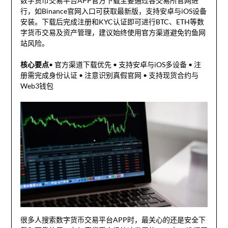
数字货币交易平台APP官方下载主要通过各交易所官网进
行，如Binance官网入口可获取最新版，支持安卓与iOS设备
安装。下载后完成注册和KYC认证即可进行BTC、ETH等数
字货币交易及资产管理，建议始终使用官方渠道避免钓鱼网
站风险。
核心要点
• 官方渠道下载优先 • 支持安卓与iOS多设备 • 注
册需完成身份认证 • 注意识别真假官网 • 支持现货合约与
Web3钱包
很多人搜索数字货币交易平台APP时，最关心的还是安全下