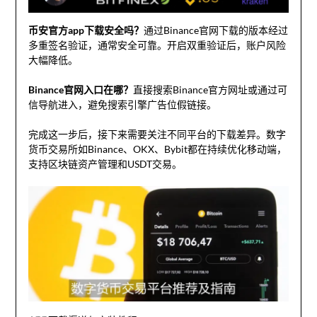
币安官方app下载安全吗？
通过Binance官网下载的版本经过
多重签名验证，通常安全可靠。开启双重验证后，账户风险
大幅降低。
Binance官网入口在哪？
直接搜索Binance官方网址或通过可
信导航进入，避免搜索引擎广告位假链接。
完成这一步后，接下来需要关注不同平台的下载差异。数字
货币交易所如Binance、OKX、Bybit都在持续优化移动端，
支持区块链资产管理和USDT交易。