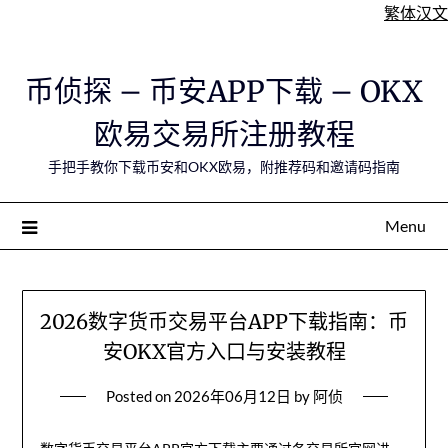
繁体汉文
Skip
币侦探 – 币安APP下载 – OKX
to
content
欧易交易所注册教程
手把手教你下载币安和OKX欧易，附推荐码和邀请码指南
Menu
2026数字货币交易平台APP下载指南：币
安OKX官方入口与安装教程
Posted on
2026年06月12日
by
阿侦