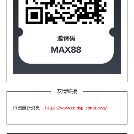
友情链接
币圈最新消息：
https://www.coinspi.com/news/