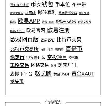
币安钱包
币本位
布林带
币安身份认证
搬砖套利
拔网线
数字货币交易
抹茶交易所
杠杆交易
欧易APP
欧易Web3钱包
欧易
欧易OKX
欧易交易所
欧易注册
欧易官网
欧易子账户
欧易网页版
比特币交易
欧易钱包
百倍币
比特币交易所
炒币
狗狗币
火币
空投项目
稳定币
空投是什么
空气币
策略交易
网格交易
芝麻开门
聚币
赵长鹏
黄金XAUT
虚拟币平台
黄金USDT
龙头币
全站精选