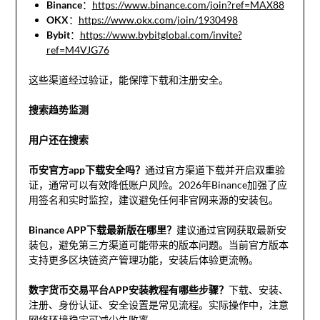
Binance
：
https://www.binance.com/join?ref=MAX88
OKX
：
https://www.okx.com/join/1930498
Bybit
：
https://www.bybitglobal.com/invite?
ref=M4VJG76
这些渠道经过验证，能保障下载和注册安全。
搜索趋势监测
用户还在搜索
币安官方app下载安全吗？
通过官方渠道下载并开启双重验
证，通常可以有效降低账户风险。2026年Binance加强了应
用签名和实时监控，建议避免任何非官网来源的安装包。
Binance APP下载最新版在哪里？
建议通过官网获取最新安
装包，避免第三方渠道可能带来的版本问题。当前官方版本
支持更多区块链资产管理功能，安装后体验更流畅。
数字货币交易平台APP安装教程有哪些步骤？
下载、安装、
注册、身份认证、安全设置是常见流程。实际操作中，注意
网络环境稳定可减少失败率。