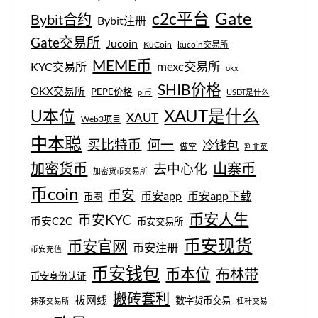
Gate
c2c平台
Bybit合约
Bybit注册
Gate交易所
Jucoin
KuCoin
kucoin交易所
MEME币
mexc交易所
KYC交易所
okx
SHIB价格
OKX交易所
PEPE价格
pi币
USDT是什么
XAUT是什么
U本位
XAUT
Web3项目
中本聪
买比特币
何一
冷钱包
做空
割韭菜
加密货币
山寨币
去中心化
加密货币交易所
币coin
币安
币安app
币安app下载
币圈
币安人生
币安KYC
币安C2C
币安交易所
币安现货
币安官网
币安注册
币安充值
币安钱包
币本位
布林带
币安身份认证
搬砖套利
拔网线
数字货币交易
抹茶交易所
杠杆交易