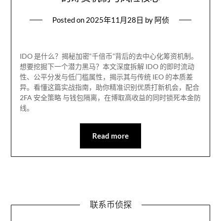
Posted on
2025年11月28日
by
阿侦
IDO 是什么？揭秘加密“千倍币”背后的去中心化筹资机制。
想要挖掘下一个潜力黑马？本文深度拆解 IDO 的即时流动
性、公平分发与低门槛属性，揭示其与传统 IEO 的本质差
异。看懂这篇实战指南，助你精准识别优质打新机会，配合
2FA 安全策略 与钱包隔离，在博取高收益的同时锁死本金防
线。
Read more
联系币侦探