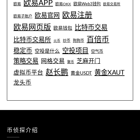
欧易APP
欧易Web3钱包
欧易
欧易OKX
欧易交易所
欧易注册
欧易官网
欧易子账户
欧易网页版
比特币交易
欧易钱包
百倍币
比特币交易所
炒币
狗狗币
火币
空投项目
稳定币
空投是什么
空气币
策略交易
网格交易
芝麻开门
聚币
赵长鹏
黄金XAUT
虚拟币平台
黄金USDT
龙头币
币侦探介绍