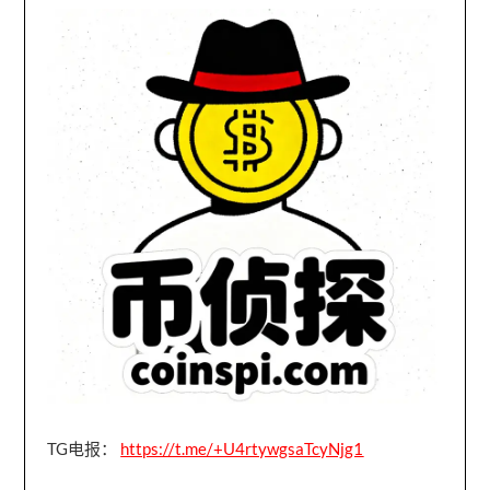
TG电报：
https://t.me/+U4rtywgsaTcyNjg1