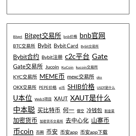
bnb官网
Bitget交易所
bnb价格
Bitget
Bybit
Bybit Card
BTC交易所
Bybit交易所
Gate
c2c平台
Bybit合约
Bybit注册
Gate交易所
Jucoin
KuCoin
kucoin交易所
MEME币
mexc交易所
KYC交易所
okx
SHIB价格
OKX交易所
PEPE价格
pi币
USDT是什么
XAUT是什么
U本位
XAUT
Web3项目
中本聪
买比特币
何一
冷钱包
做空
割韭菜
加密货币
山寨币
去中心化
加密货币交易所
币coin
币安
币安app
币安app下载
币圈