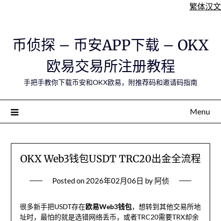
繁体汉文
Skip
币侦探 – 币安APP下载 – OKX
to
content
欧易交易所注册教程
手把手教你下载币安和OKX欧易，附推荐码和邀请码指南
Menu
OKX Web3钱包USDT TRC20出金全流程
Posted on
2026年02月06日
by
阿侦
很多新手把USDT存在
欧易Web3钱包
，想转到其他交易所地
址时，最怕的就是选错网络丢币，或者TRC20需要TRX却余