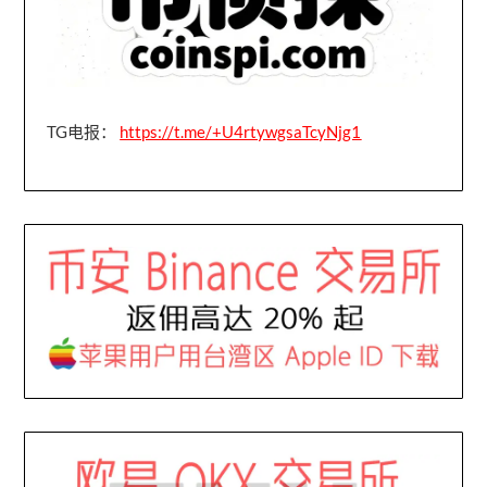
TG电报：
https://t.me/+U4rtywgsaTcyNjg1