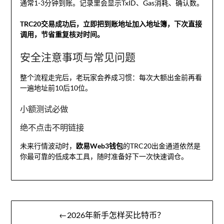
通常1-3分钟到账。记录里会显示TxID、Gas消耗、确认数。
TRC20交易成功后，立即把到账地址加入地址簿，下次直接
调用，节省重复核对时间。
安全注意事项与常见问题
整个流程走完后，老玩家会养成习惯：每次大额出金前再看
一遍地址前10后10位。
小额测试必做
绝不点击不明链接
未来行情波动时，
欧易Web3钱包
的TRC20出金通道依然是
你最可靠的低成本工具，随时准备好下一次快速调仓。
文
←2026年新手怎样买比特币？