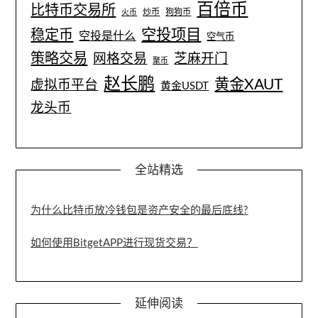
百倍币
比特币交易所
炒币
狗狗币
火币
空投项目
稳定币
空投是什么
空气币
策略交易
网格交易
芝麻开门
聚币
赵长鹏
黄金XAUT
虚拟币平台
黄金USDT
龙头币
全站精选
为什么比特币放冷钱包是资产安全的最后底线?
如何使用BitgetAPP进行现货交易？
延伸阅读