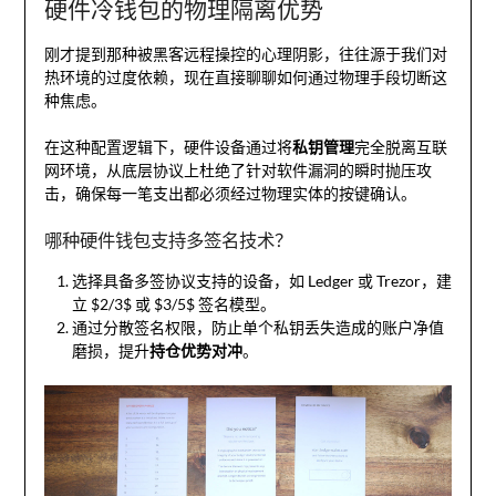
硬件冷钱包的物理隔离优势
刚才提到那种被黑客远程操控的心理阴影，往往源于我们对
热环境的过度依赖，现在直接聊聊如何通过物理手段切断这
种焦虑。
在这种配置逻辑下，硬件设备通过将
私钥管理
完全脱离互联
网环境，从底层协议上杜绝了针对软件漏洞的瞬时抛压攻
击，确保每一笔支出都必须经过物理实体的按键确认。
哪种硬件钱包支持多签名技术？
选择具备多签协议支持的设备，如 Ledger 或 Trezor，建
立 $2/3$ 或 $3/5$ 签名模型。
通过分散签名权限，防止单个私钥丢失造成的账户净值
磨损，提升
持仓优势对冲
。