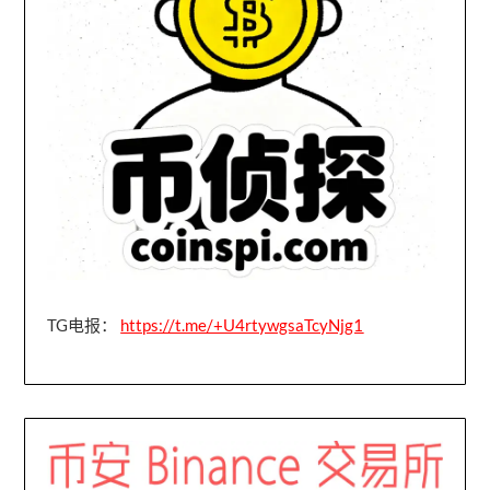
TG电报：
https://t.me/+U4rtywgsaTcyNjg1