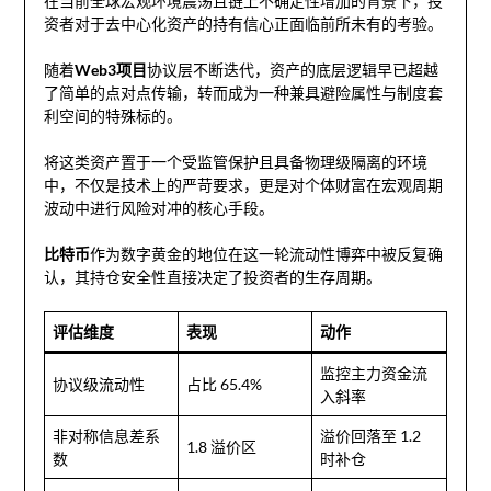
在当前全球宏观环境震荡且链上不确定性增加的背景下，投
资者对于去中心化资产的持有信心正面临前所未有的考验。
随着
Web3项目
协议层不断迭代，资产的底层逻辑早已超越
了简单的点对点传输，转而成为一种兼具避险属性与制度套
利空间的特殊标的。
将这类资产置于一个受监管保护且具备物理级隔离的环境
中，不仅是技术上的严苛要求，更是对个体财富在宏观周期
波动中进行风险对冲的核心手段。
比特币
作为数字黄金的地位在这一轮流动性博弈中被反复确
认，其持仓安全性直接决定了投资者的生存周期。
评估维度
表现
动作
监控主力资金流
协议级流动性
占比 65.4%
入斜率
非对称信息差系
溢价回落至 1.2
1.8 溢价区
数
时补仓