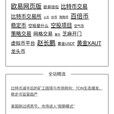
欧易网页版
比特币交易
欧易钱包
百倍币
比特币交易所
炒币
狗狗币
火币
空投项目
稳定币
空投是什么
空气币
策略交易
网格交易
芝麻开门
聚币
赵长鹏
黄金XAUT
虚拟币平台
黄金USDT
龙头币
全站精选
比特币减半后的矿工困境与市场转向：TON生态爆发、
稳定币监管趋严
美国刚过感恩节，市场进入“假期模式”