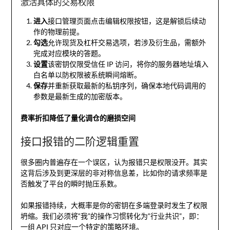
激活具体的交易权限
进入
接口管理页面点击编辑权限按钮，这是解锁后续动
作的物理前提。
勾选
允许现货及杠杆交易选项，若涉及衍生品，需额外
完成对应模块的答题。
设置
该密钥仅限受信任 IP 访问，将你的服务器地址填入
白名单以防权限被系统瞬间熔断。
保存
并重新获取最新的私钥序列，确保本地代码调用的
参数是最新生成的加密版本。
费率折扣降低了量化调仓的磨损空间
接口报错的二阶逻辑重置
很多圈内普遍存在一个误区，认为报错只是权限没开。其实
这背后涉及到更深层的非对称信息差，比如你的请求频率是
否触发了平台的瞬时抛压系数。
如果报错持续，大概率是你的密钥在多端登录时发生了权限
坍缩。我们必须将“我”的操作习惯转化为“行业共识”，即：
一组 API 只对应一个特定的策略环境。