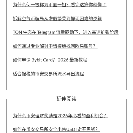
为什么何一被称为币圈一姐？看完这篇你就懂了
拆解空气币骗局从虚假繁荣到提现困难的逻辑
TON 生态在 Telegram 流量驱动下，进入高速扩张阶段
如何通过专业解封申请模版找回欧易账号？
如何申请 Bybit Card？ 2026 最新教程
适合报税的币安交易所流水导出流程
延伸阅读
为什么币安理财奖励是2026年必看的盈利机会？
如何在币安交易所安全出售USDT避开黑钱？