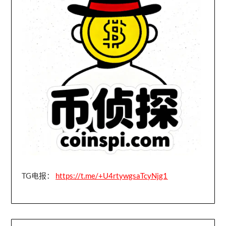
TG电报：
https://t.me/+U4rtywgsaTcyNjg1