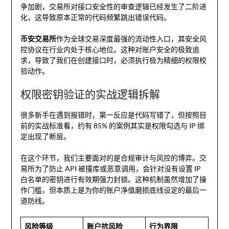
争加剧，交易所对接口安全性的审查逻辑已经发生了二阶进
化，这导致原本正常的代码频繁跳出错误代码。
币安交易所
作为全球交易深度最强的流动性入口，其安全风
控协议在行业内处于核心地位。这种对账户安全的极致追
求，导致了我们在创建接口时，必须执行极为精细的权限校
验动作。
权限密钥验证的实战逻辑拆解
很多新手在遇到报错时，第一反应是代码写错了，但按照目
前的实战标准看，约有 85% 的案例其实是权限勾选与 IP 绑
定出现了断层。
在这个环节，我们主要面对的是合规审计与风控的博弈。交
易所为了防止 API 被撞库或恶意调用，会针对没有设置 IP
白名单的密钥进行有效期强力封锁。这种机制虽然增加了操
作门槛，但本质上是为你的账户净值磨损底线设定的最后一
道防线。
风险等级
账户抗风险
行为界限