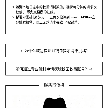
监测
本地日志中的权重消耗数值，确保每分钟的请求次
数低于
币安交易所
的红线。
部署
异常捕捉代码，一旦再次检测到
InvalidAPIKey
立
即触发报警，防止无效请求导致 IP 被封禁。
文
←为什么欧易提现到钱包提示网络拥堵?
章
导
如何通过专业解封申请模版找回欧易账号？→
航
联系币侦探