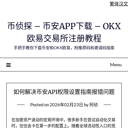
繁体汉文
Skip
币侦探 – 币安APP下载 – OKX
to
content
欧易交易所注册教程
手把手教你下载币安和OKX欧易，附推荐码和邀请码指南
Menu
如何解决币安API权限设置指南报错问题
Posted on
2026年02月23日
by
阿侦
在加密资产波动的宏观环境中，很多新手在尝试自动化交易
时，往往会卡在第一步的配置上。随着全球流动性入口的竞