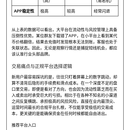
（高）
（易宕机）
APP稳定性
极高
较高
经常闪退
从上表的数据可以看出，大平台在流动性与风控管理上具备
压倒性优势。某位群友下载错了APP，在小平台上看到某代
币价格翻倍，结果去充值时发现根本无法到账，客服也处于
失联状态。因此，无论是观察行情还是捕捉短线机会，都应
该认准行业头部品牌。
交易痛点与正规平台选择逻辑
新用户最容易踩坑的是，往往只盯着屏幕上的数字跳动，却
算不清背后隐形的手续费和滑点成本。在一个深度不足的盘
口里交易，即便是看对了方向，也会因为流动性匮乏而在买
入或卖出时承受巨大的亏损。相比于在各种不知名的小渠道
之间反复横跳、承担极高的风控风险，直接在业内最顶尖、
运营时间最长的合规平台扎根，不仅能享受极低的交易成
本，更关键的是能确保资金在任何时候都能自由进出。
推荐平台入口