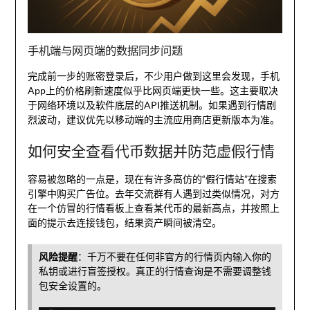
手机端与网页端的数据同步问题
完成前一步的账密登录后，不少用户做到这里会发现，手机
App上的价格刷新速度似乎比网页端更快一些。这主要取决
于网络环境以及软件底层的API推送机制。如果遇到行情剧
烈波动，建议优先以移动端的主流应用商店更新版本为准。
如何安全查看代币数据并防范虚假行情
容易被忽略的一点是，现在有许多高仿的“假行情站”在搜索
引擎中购买广告位。去年交流群有人遇到过类似情况，对方
在一个仿冒的行情看板上查看某代币的最新高点，并按照上
面的提示去连接钱包，结果资产瞬间被清空。
风险提醒
：千万不要在任何非官方的行情页内输入你的
私钥或进行盲签授权。真正的行情查询是不需要调整钱
包安全设置的。