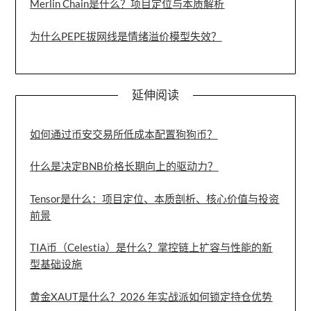
Merlin Chain是什么？项目定位与本质解析
为什么PEPE拔网线是情绪溢价模型失效？
延伸阅读
如何通过币安交易所低成本配置狗狗币？
什么是决定BNB价格长期向上的驱动力？
Tensor是什么：项目定位、本质剖析、核心价值与投资
前景
TIA币（Celestia）是什么？掌控链上扩容与性能的新
型基础设施
黄金XAUT是什么？2026 年实战派如何锁定持仓优势