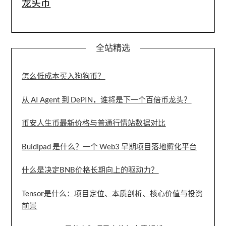
龙头币
全站精选
怎么低成本买入狗狗币？
从 AI Agent 到 DePIN，谁将是下一个百倍币龙头？
币安人生币最新价格与普通行情站数据对比
Buidlpad 是什么？一个 Web3 早期项目落地孵化平台
什么是决定BNB价格长期向上的驱动力？
Tensor是什么：项目定位、本质剖析、核心价值与投资
前景