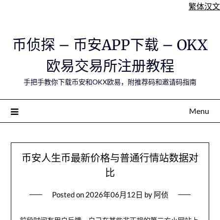
繁体汉文
Skip
币侦探 – 币安APP下载 – OKX
to
content
欧易交易所注册教程
手把手教你下载币安和OKX欧易，附推荐码和邀请码指南
Menu
币安人生币最新价格与普通行情站数据对
比
Posted on
2026年06月12日
by
阿侦