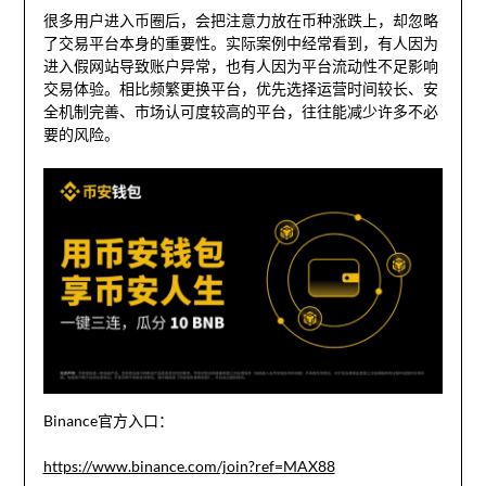
很多用户进入币圈后，会把注意力放在币种涨跌上，却忽略
了交易平台本身的重要性。实际案例中经常看到，有人因为
进入假网站导致账户异常，也有人因为平台流动性不足影响
交易体验。相比频繁更换平台，优先选择运营时间较长、安
全机制完善、市场认可度较高的平台，往往能减少许多不必
要的风险。
Binance官方入口：
https://www.binance.com/join?ref=MAX88