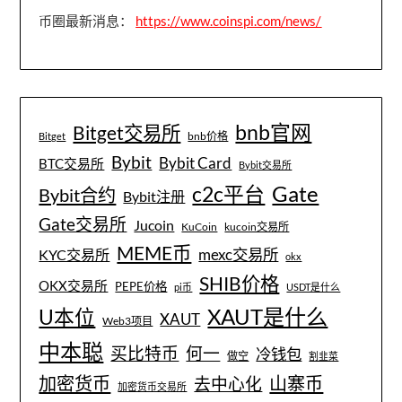
币圈最新消息：
https://www.coinspi.com/news/
bnb官网
Bitget交易所
bnb价格
Bitget
Bybit
Bybit Card
BTC交易所
Bybit交易所
Gate
c2c平台
Bybit合约
Bybit注册
Gate交易所
Jucoin
KuCoin
kucoin交易所
MEME币
mexc交易所
KYC交易所
okx
SHIB价格
OKX交易所
PEPE价格
pi币
USDT是什么
XAUT是什么
U本位
XAUT
Web3项目
中本聪
买比特币
何一
冷钱包
做空
割韭菜
加密货币
山寨币
去中心化
加密货币交易所