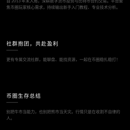
自 2013 年末入局，深耕数字货币投资与比特币合约交易。平台聚
焦币圈玩家核心需求，持续输出新手入门教程、专业技术分析。
社群抱团，共赴盈利
更有专属交流社群，能聊盘、能找资源，一起在币圈稳扎稳打！
币圈生存总结
别把牛市当能力，也别把熊市当天灾。行情只是在收割不自律的
人。