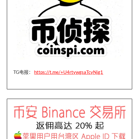
TG电报：
https://t.me/+U4rtywgsaTcyNjg1