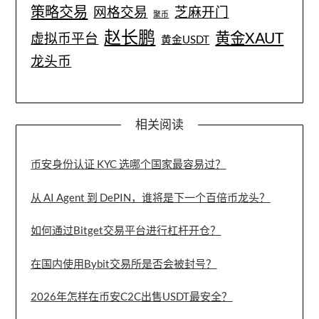
策略交易
网格交易
芝麻开门
聚币
赵长鹏
黄金XAUT
虚拟币平台
黄金USDT
龙头币
相关阅读
币安身份认证 KYC 选哪个国家最容易过？
从 AI Agent 到 DePIN，谁将是下一个百倍币龙头？
如何通过Bitget交易平台进行杠杆开仓？
在国内使用Bybit交易所是否会被封号？
2026年怎样在币安C2C出售USDT最安全？